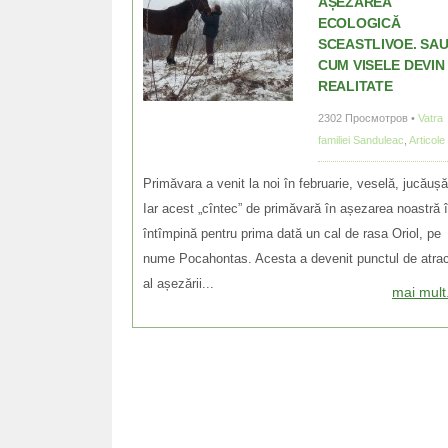
AȘEZAREA
ECOLOGICĂ
SCEASTLIVOE. SA
CUM VISELE DEVIN
REALITATE
2302 Просмотров •
Vatra
familiei Sanduleac
,
Articole
Primăvara a venit la noi în februarie, veselă, jucăușă
Iar acest „cîntec” de primăvară în așezarea noastră î
întîmpină pentru prima dată un cal de rasa Oriol, pe
nume Poсahontas. Acesta a devenit punctul de atrac
al așezării...
mai mult.