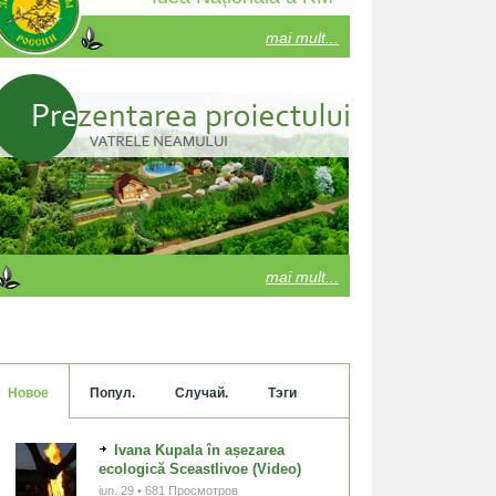
mai mult...
mai mult...
Новое
Попул.
Случай.
Тэги
Ivana Kupala în așezarea
ecologică Sceastlivoe (Video)
iun. 29 • 681 Просмотров