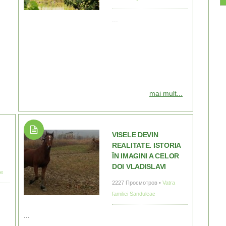
...
mai mult...
VISELE DEVIN
REALITATE. ISTORIA
ÎN IMAGINI A CELOR
DOI VLADISLAVI
le
2227 Просмотров •
Vatra
familiei Sanduleac
...