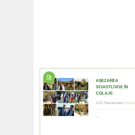
AȘEZAREA
SCIASTLIVOE ÎN
COLAJE
2122 Просмотров •
Artico
...