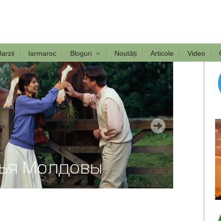
arzii
Iarmaroc
Bloguri
Noutăți
Articole
Video