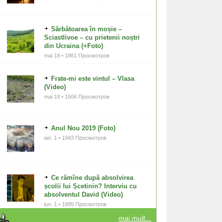
Sărbătoarea în moșie –
Sciastlivoe – cu prietenii noștri
din Ucraina (+Foto)
mai 18 • 1861 Просмотров
Frate-mi este vintul – Vlasa
(Video)
mai 18 • 1606 Просмотров
Anul Nou 2019 (Foto)
ian. 1 • 1943 Просмотров
Ce rămîne după absolvirea
școlii lui Șcetinin? Interviu cu
absolventul David (Video)
iun. 1 • 1885 Просмотров
mai mult...