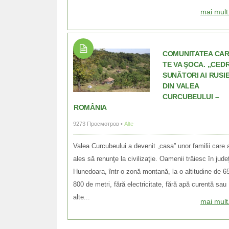
mai mult.
COMUNITATEA CA
TE VA ŞOCA. „CEDR
SUNĂTORI AI RUSIE
DIN VALEA
CURCUBEULUI –
ROMÂNIA
9273 Просмотров •
Alte
Valea Curcubeului a devenit „casa” unor familii care 
ales să renunţe la civilizaţie. Oamenii trăiesc în jude
Hunedoara, într-o zonă montană, la o altitudine de 6
800 de metri, fără electricitate, fără apă curentă sau
alte...
mai mult.