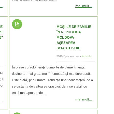
..
mai mult...
RE
MOŞIILE DE FAMILIE
II
ÎN REPUBLICA
I”
MOLDOVA –
AŞEZAREA
SCIASTLIVOIE
3049 Просмотров •
Articole
În orașe cu aglomeraţii cumplite de oameni, viaţa
au
devine tot mai grea, mai înfometată şi mai dureroasă.
ţul
Este clară, prin urmare. Tendința unor concetățeni de a
50-
se distanța de vâltoarea orașului, de a se stabili cu
traiul mai aproape de...
mai mult...
..