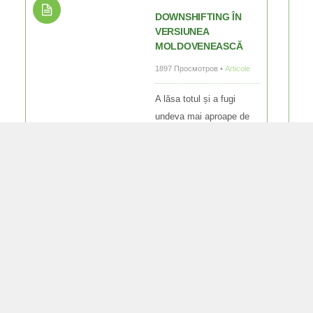
DOWNSHIFTING ÎN
VERSIUNEA
MOLDOVENEASCĂ
1897 Просмотров •
Articole
A lăsa totul și a fugi
undeva mai aproape de
natură, mai departe de „bunurile civilizaţiei”, pentru a trăi
în pace, fără griji și probleme constante, fără apeluri
iritante ale telefonului mobil și știri TV înspăimântătoare
–...
mai mult...
info@schastlivoe.com