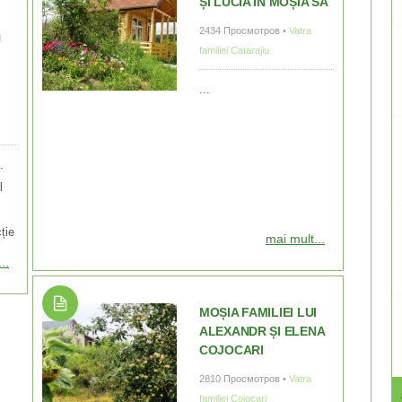
ȘI LUCIA ÎN MOȘIA SA
2434 Просмотров •
Vatra
U
familiei Catarajiu
...
.
l
ție
mai mult...
..
MOȘIA FAMILIEI LUI
ALEXANDR ȘI ELENA
COJOCARI
2810 Просмотров •
Vatra
familiei Cojocari