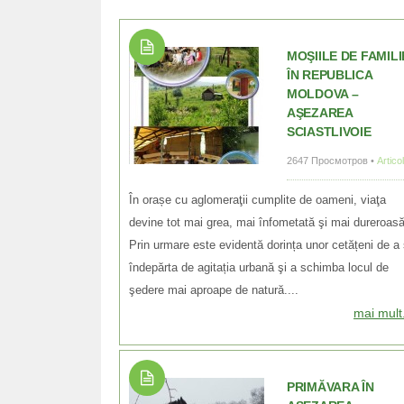
MOŞIILE DE FAMILI
ÎN REPUBLICA
MOLDOVA –
AŞEZAREA
SCIASTLIVOIE
2647 Просмотров •
Artico
În orașe cu aglomeraţii cumplite de oameni, viaţa
devine tot mai grea, mai înfometată şi mai dureroasă
Prin urmare este evidentă dorința unor cetățeni de a
îndepărta de agitația urbană şi a schimba locul de
şedere mai aproape de natură....
mai mult.
PRIMĂVARA ÎN