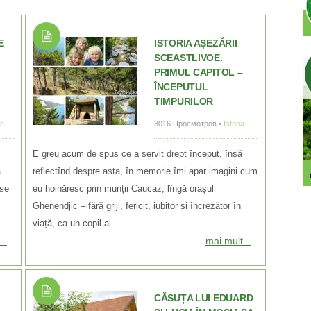
E
ISTORIA AȘEZĂRII
SCEASTLIVOE.
PRIMUL CAPITOL –
ÎNCEPUTUL
TIMPURILOR
le
3016 Просмотров •
Istoria
E greu acum de spus ce a servit drept început, însă
.
reflectînd despre asta, în memorie îmi apar imagini cum
 se
eu hoinăresc prin munții Caucaz, lîngă orașul
Ghenendjic – fără griji, fericit, iubitor și încrezător în
viață, ca un copil al...
..
mai mult...
CĂSUȚA LUI EDUARD