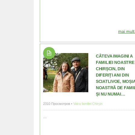
mai mult.
CÂTEVA IMAGINI A
FAMILIEI NOASTRE
CHIRȘCIN, DIN
DIFERIȚI ANI DIN
SCIATLIVOE, MOȘI
NOASTRĂ DE FAMI
ȘI NU NUMAI…
2310 Просмотров •
Vatra familiei Chirșin
...