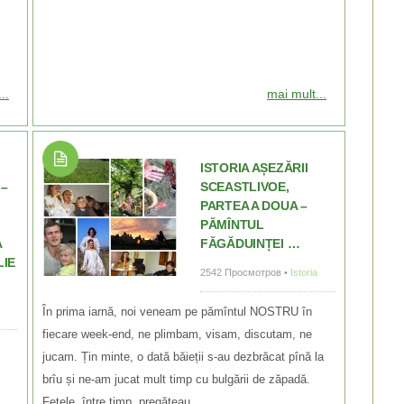
..
mai mult...
ISTORIA AȘEZĂRII
 –
SCEASTLIVOE,
PARTEA A DOUA –
PĂMÎNTUL
A
FĂGĂDUINȚEI …
LIE
2542 Просмотров •
Istoria
În prima iarnă, noi veneam pe pămîntul NOSTRU în
fiecare week-end, ne plimbam, visam, discutam, ne
jucam. Țin minte, o dată băieții s-au dezbrăcat pînă la
brîu și ne-am jucat mult timp cu bulgării de zăpadă.
Fetele, între timp, pregăteau...