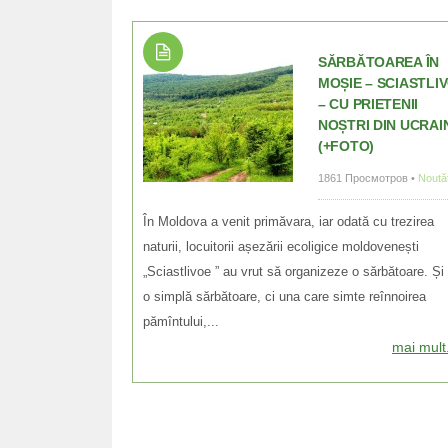
SĂRBĂTOAREA ÎN
MOȘIE – SCIASTLI
– CU PRIETENII
NOȘTRI DIN UCRAI
(+FOTO)
1861 Просмотров •
Noutăț
În Moldova a venit primăvara, iar odată cu trezirea
naturii, locuitorii așezării ecoligice moldovenești
„Sciastlivoe ” au vrut să organizeze o sărbătoare. Și
o simplă sărbătoare, ci una care simte reînnoirea
pămîntului,...
mai mult.