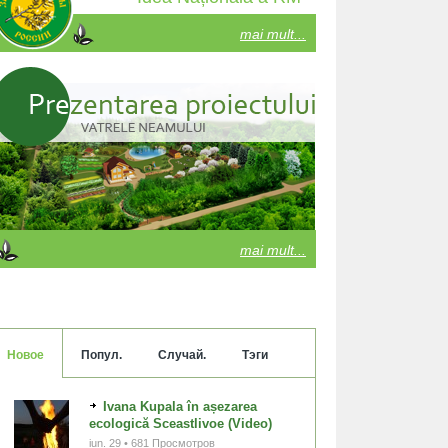
mai mult...
mai mult...
Новое
Попул.
Случай.
Тэги
Ivana Kupala în așezarea
ecologică Sceastlivoe (Video)
iun. 29 • 681 Просмотров