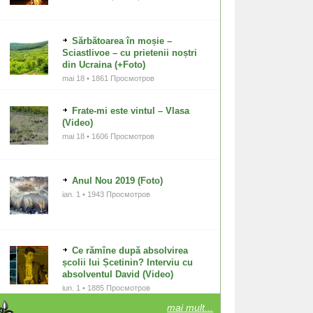
Sărbătoarea în moșie –
Sciastlivoe – cu prietenii noștri
din Ucraina (+Foto)
mai 18 • 1861 Просмотров
Frate-mi este vintul – Vlasa
(Video)
mai 18 • 1606 Просмотров
Anul Nou 2019 (Foto)
ian. 1 • 1943 Просмотров
Ce rămîne după absolvirea
școlii lui Șcetinin? Interviu cu
absolventul David (Video)
iun. 1 • 1885 Просмотров
mai mult...