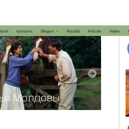
arzii
Iarmaroc
Bloguri
Noutăți
Articole
Video