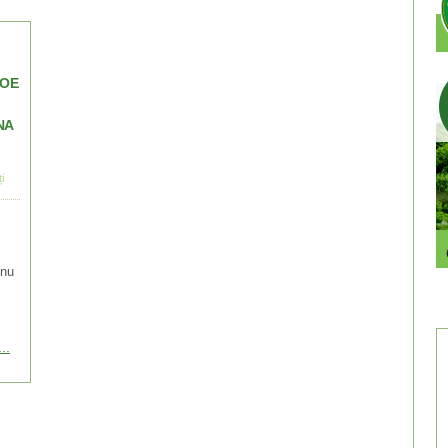
VOE
NA
i
 nu
..