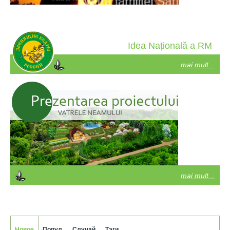
Idea Națională a RM
mai mult...
mai mult...
Новое
Попул.
Случай.
Тэги