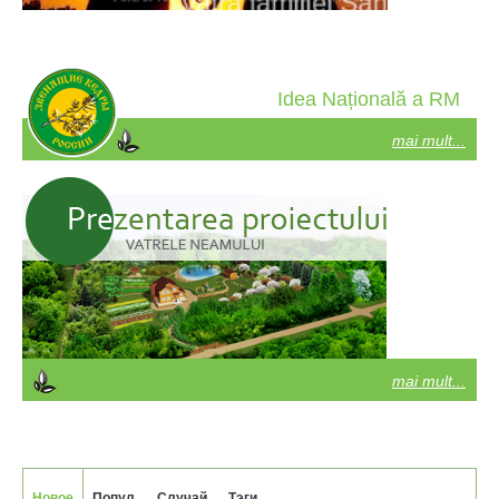
Idea Națională a RM
mai mult...
mai mult...
Новое
Попул.
Случай.
Тэги