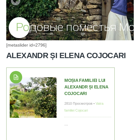
[metaslider id=2796]
ALEXANDR ȘI ELENA COJOCARI
MOȘIA FAMILIEI LUI
ALEXANDR ȘI ELENA
COJOCARI
2810 Просмотров •
Vatra
familiei Cojocari
...