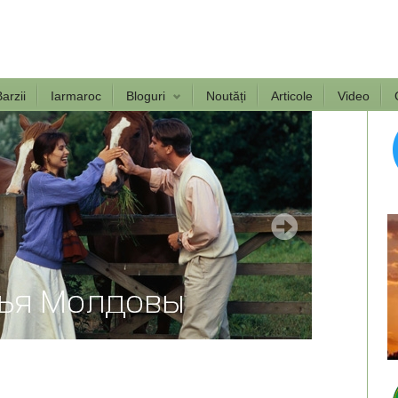
arzii
Iarmaroc
Bloguri
Noutăți
Articole
Video