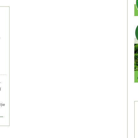
U
.
l
ție
..