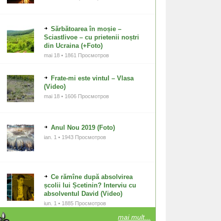
Sărbătoarea în moșie –
Sciastlivoe – cu prietenii noștri
din Ucraina (+Foto)
mai 18 • 1861 Просмотров
Frate-mi este vintul – Vlasa
(Video)
mai 18 • 1606 Просмотров
Anul Nou 2019 (Foto)
ian. 1 • 1943 Просмотров
Ce rămîne după absolvirea
școlii lui Șcetinin? Interviu cu
absolventul David (Video)
iun. 1 • 1885 Просмотров
mai mult...