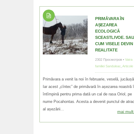
PRIMĂVARA ÎN
AȘEZAREA
ECOLOGICĂ
SCEASTLIVOE. SA
CUM VISELE DEVIN
REALITATE
2302 Просмотров •
Vatra
familiei Sanduleac
,
Articole
Primăvara a venit la noi în februarie, veselă, jucăușă
Iar acest „cîntec” de primăvară în așezarea noastră î
întîmpină pentru prima dată un cal de rasa Oriol, pe
nume Poсahontas. Acesta a devenit punctul de atrac
al așezării...
mai mult.