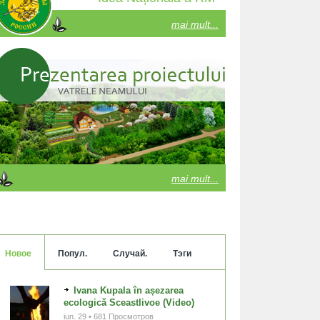
mai mult...
mai mult...
Новое
Попул.
Случай.
Тэги
Ivana Kupala în așezarea
ecologică Sceastlivoe (Video)
iun. 29 • 681 Просмотров