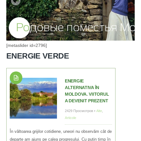
[metaslider id=2796]
ENERGIE VERDE
ENERGIE
ALTERNATIVA ÎN
MOLDOVA. VIITORUL
A DEVENIT PREZENT
2429 Просмотров •
Alte
,
Articole
În vâltoarea grijilor cotidiene, uneori nu observăm cât de
departe am ajuns pe calea progresului. Cu puțin timp în