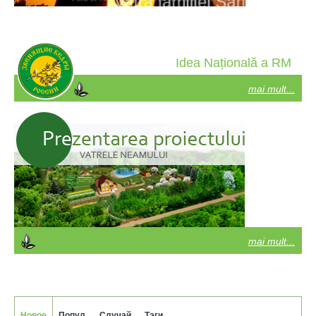
Idea Națională a RM
mai mult...
mai mult...
Новое
Попул.
Случай.
Тэги