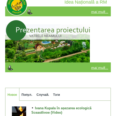
Idea Națională a RM
mai mult...
mai mult...
Новое
Попул.
Случай.
Тэги
Ivana Kupala în așezarea ecologică
Sceastlivoe (Video)