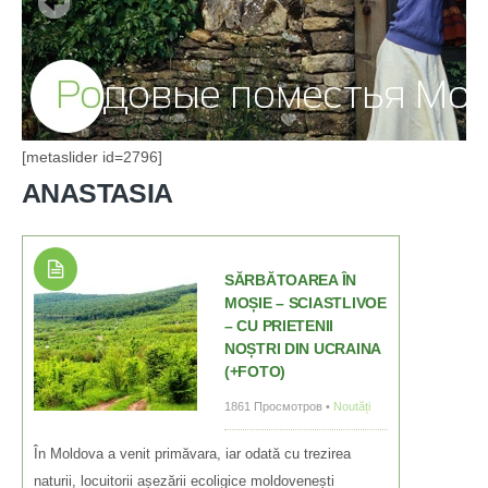
[metaslider id=2796]
ANASTASIA
SĂRBĂTOAREA ÎN
MOȘIE – SCIASTLIVOE
– CU PRIETENII
NOȘTRI DIN UCRAINA
(+FOTO)
1861 Просмотров •
Noutăți
În Moldova a venit primăvara, iar odată cu trezirea
naturii, locuitorii așezării ecoligice moldovenești