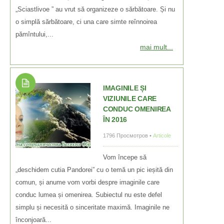
„Sciastlivoe ” au vrut să organizeze o sărbătoare. Și nu
o simplă sărbătoare, ci una care simte reînnoirea
pămîntului,...
mai mult...
IMAGINILE ȘI
VIZIUNILE CARE
CONDUC OMENIREA
ÎN 2016
1796 Просмотров •
Articole
Vom începe să
„deschidem cutia Pandorei” cu o temă un pic ieșită din
comun, și anume vom vorbi despre imaginile care
conduc lumea și omenirea. Subiectul nu este defel
simplu și necesită o sinceritate maximă. Imaginile ne
înconjoară...