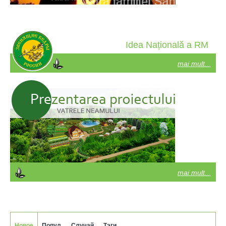
Idea Națională a RM
mai mult...
mai mult...
Новое
Попул.
Случай.
Тэги