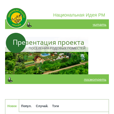
Национальная Идея РМ
читать
посмотреть
Новое
Попул.
Случай.
Тэги