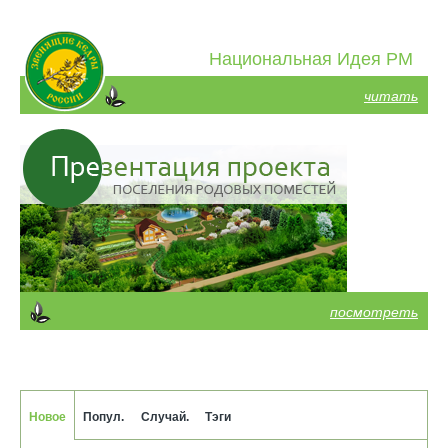
Национальная Идея РМ
читать
посмотреть
Новое
Попул.
Случай.
Тэги