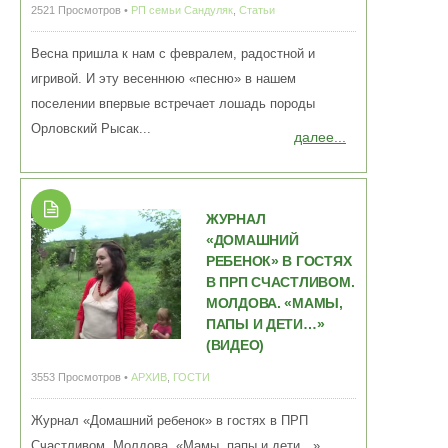
2521 Просмотров •
РП семьи Сандуляк
,
Статьи
Весна пришла к нам с февралем, радостной и
игривой. И эту весеннюю «песню» в нашем
поселении впервые встречает лошадь породы
Орловский Рысак...
далее...
ЖУРНАЛ
«ДОМАШНИЙ
РЕБЕНОК» В ГОСТЯХ
В ПРП СЧАСТЛИВОМ.
МОЛДОВА. «МАМЫ,
ПАПЫ И ДЕТИ…»
(ВИДЕО)
3553 Просмотров •
АРХИВ
,
ГОСТИ
Журнал «Домашний ребенок» в гостях в ПРП
Счастливом. Молдова. «Мамы, папы и дети…» ...