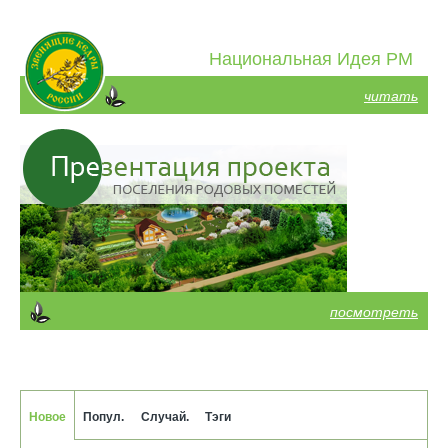
Национальная Идея РМ
читать
посмотреть
Новое
Попул.
Случай.
Тэги