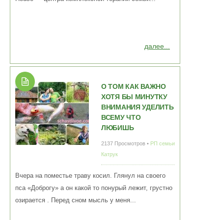
далее...
О ТОМ КАК ВАЖНО
ХОТЯ БЫ МИНУТКУ
ВНИМАНИЯ УДЕЛИТЬ
ВСЕМУ ЧТО
ЛЮБИШЬ
2137 Просмотров •
РП семьи
Катрук
Вчера на поместье траву косил. Глянул на своего
пса «Доброгу» а он какой то понурый лежит, грустно
озирается . Перед сном мысль у меня...