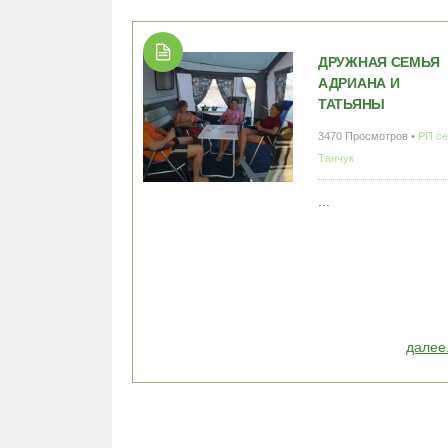
ДРУЖНАЯ СЕМЬЯ
АДРИАНА И
ТАТЬЯНЫ
3470 Просмотров •
РП с
Танчук
...
далее.