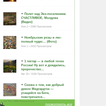
Полет над Эко-поселением
СЧАСТЛИВОЕ, Молдова
(Видео)
Ноя 2 • 2398 Просмотров
Ноябрьские розы и лес-
полный чудес… (Фото)
Ноя 1 • 2410 Просмотров
1 гектар — в любой точке
России! Ну вот и дождались,
пророчество...
Авг 26 • 3106 Просмотров
Сказка о том, как добрый
демон Мидгардтха —
учащийся на Бога,
повстречался...
Авг 26 • 1960 Просмотров
посмотреть все