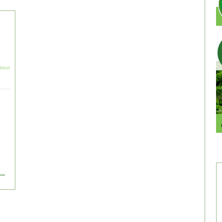
емьи
..