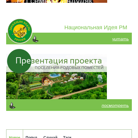
Национальная Идея РМ
читать
посмотреть
Новое
Попул.
Случай.
Тэги