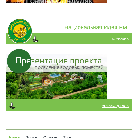
Национальная Идея РМ
читать
посмотреть
Новое
Попул.
Случай.
Тэги