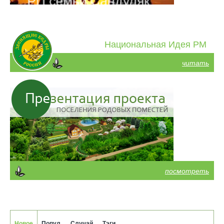
Национальная Идея РМ
читать
посмотреть
Новое
Попул.
Случай.
Тэги