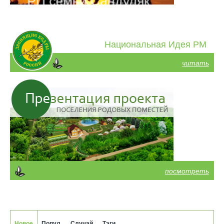
Национальная Идея РМ
читать
посмотреть
Новое
Попул.
Случай.
Тэги