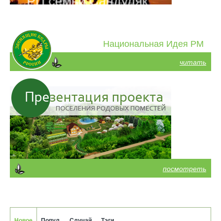
Национальная Идея РМ
читать
посмотреть
Новое
Попул.
Случай.
Тэги