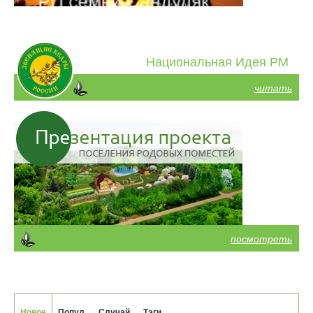
Национальная Идея РМ
читать
посмотреть
Новое
Попул.
Случай.
Тэги