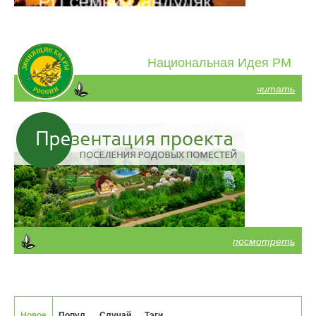
Национальная Идея РМ
читать
посмотреть
Новое
Попул.
Случай.
Тэги