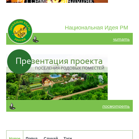
Национальная Идея РМ
читать
посмотреть
Новое
Попул.
Случай.
Тэги