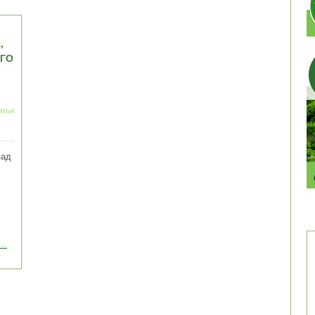
,
ЕГО
емьи
зад
..