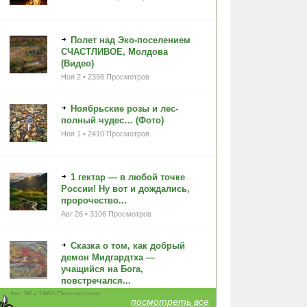
Полет над Эко-поселением
СЧАСТЛИВОЕ, Молдова
(Видео)
Ноя 2 • 2398 Просмотров
Ноябрьские розы и лес-
полный чудес… (Фото)
Ноя 1 • 2410 Просмотров
1 гектар — в любой точке
России! Ну вот и дождались,
пророчество...
Авг 26 • 3106 Просмотров
Сказка о том, как добрый
демон Мидгардтха —
учащийся на Бога,
повстречался...
Авг 26 • 1960 Просмотров
посмотреть все