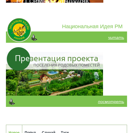
Национальная Идея РМ
читать
посмотреть
Новое
Попул.
Случай.
Тэги