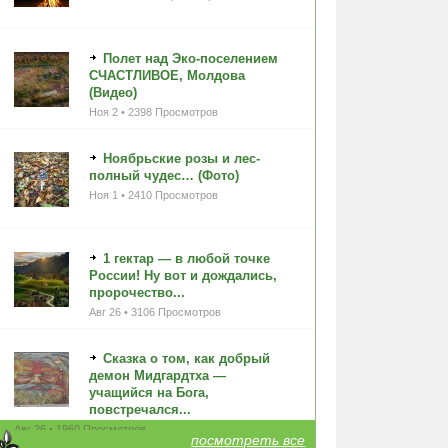
Полет над Эко-поселением
СЧАСТЛИВОЕ, Молдова
(Видео)
Ноя 2 • 2398 Просмотров
Ноябрьские розы и лес-
полный чудес… (Фото)
Ноя 1 • 2410 Просмотров
1 гектар — в любой точке
России! Ну вот и дождались,
пророчество...
Авг 26 • 3106 Просмотров
Сказка о том, как добрый
демон Мидгардтха —
учащийся на Бога,
повстречался...
Авг 26 • 1960 Просмотров
посмотреть все