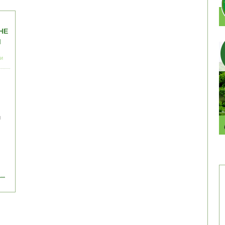
НЕ
Ы
и
ы
..