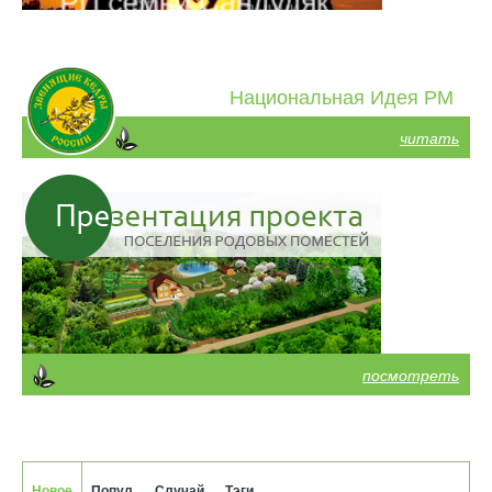
Национальная Идея РМ
читать
посмотреть
Новое
Попул.
Случай.
Тэги