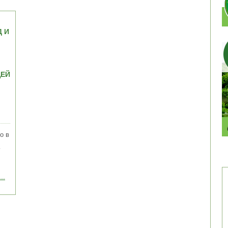
 И
ЩЕЙ
о в
ь
..