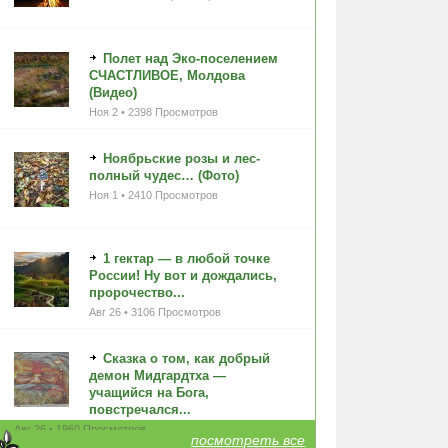
Полет над Эко-поселением
СЧАСТЛИВОЕ, Молдова
(Видео)
Ноя 2 • 2398 Просмотров
Ноябрьские розы и лес-
полный чудес… (Фото)
Ноя 1 • 2410 Просмотров
1 гектар — в любой точке
России! Ну вот и дождались,
пророчество...
Авг 26 • 3106 Просмотров
Сказка о том, как добрый
демон Мидгардтха —
учащийся на Бога,
повстречался...
Авг 26 • 1960 Просмотров
посмотреть все