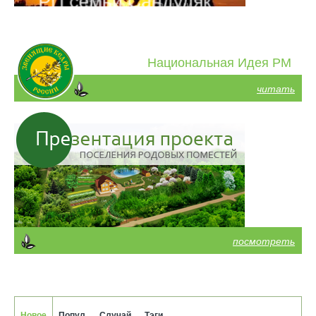
Национальная Идея РМ
читать
посмотреть
Новое
Попул.
Случай.
Тэги