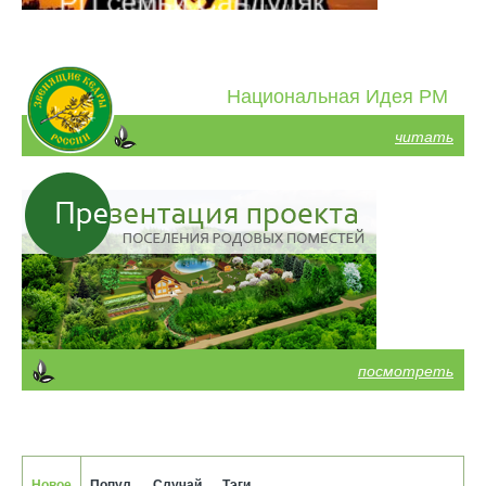
Национальная Идея РМ
читать
посмотреть
Новое
Попул.
Случай.
Тэги